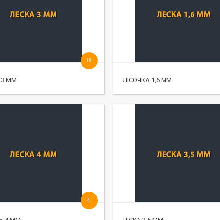
18
 3 ММ
ЛІСОЧКА 1,6 ММ
4
Ь 4 ММ
ЛІСКА 3.5 ММ