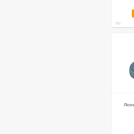
700
Лісо