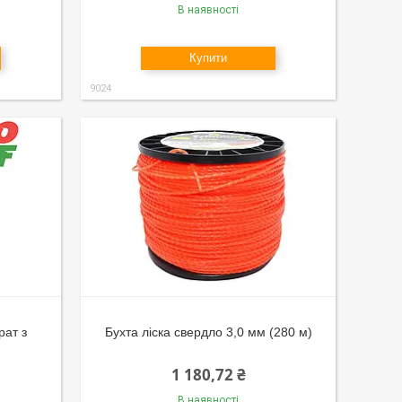
В наявності
Купити
9024
рат з
Бухта ліска свердло 3,0 мм (280 м)
1 180,72 ₴
В наявності