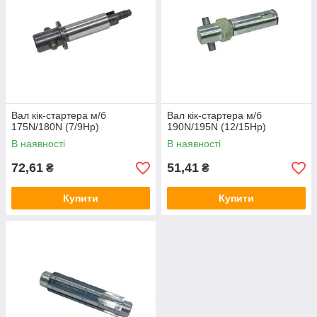
Вал кік-стартера м/б
Вал кік-стартера м/б
175N/180N (7/9Hp)
190N/195N (12/15Hp)
В наявності
В наявності
72,61
51,41
₴
₴
Купити
Купити