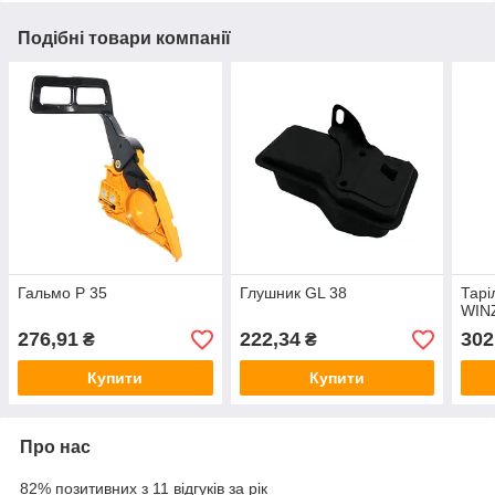
Подібні товари компанії
Гальмо P 35
Глушник GL 38
Тарі
WIN
276,91
222,34
302
₴
₴
Купити
Купити
Про нас
82% позитивних з 11 відгуків за рік