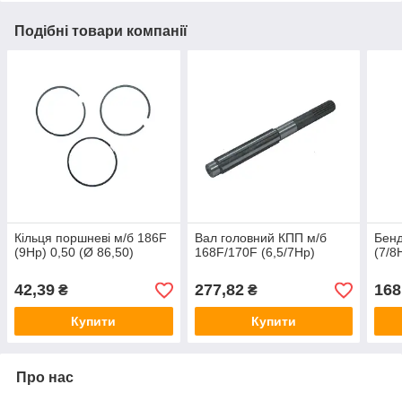
Подібні товари компанії
Кільця поршневі м/б 186F
Вал головний КПП м/б
Бенд
(9Hp) 0,50 (Ø 86,50)
168F/170F (6,5/7Hp)
(7/8
42,39
277,82
168
₴
₴
Купити
Купити
Про нас