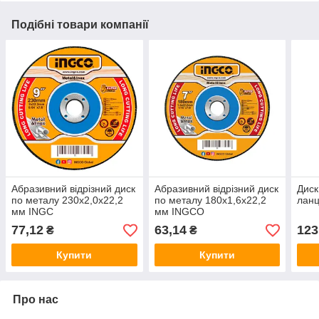
Подібні товари компанії
Абразивний відрізний диск
Абразивний відрізний диск
Диск
по металу 230x2,0x22,2
по металу 180x1,6x22,2
ланц
мм INGC
мм INGCO
77,12
63,14
123
₴
₴
Купити
Купити
Про нас