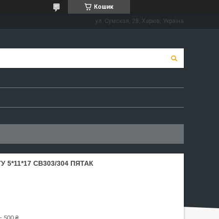
Кошик
ул. Сумская, 28, Харків, Україна
 5*11*17 СВ303/304 ПЯТАК
 500 ₴