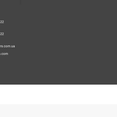
-22
-22
ors.com.ua
a.com