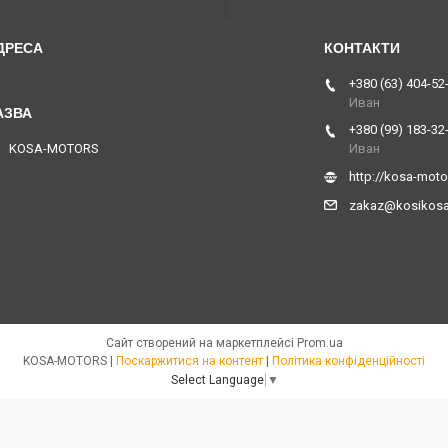
ул. Сумская, 28, Харків, Україна
+380 (63) 404-52
Иван
+380 (99) 183-32
KOSA-MOTORS
Иван
http://kosa-mot
zakaz@kosikos
Сайт створений на маркетплейсі
Prom.ua
KOSA-MOTORS |
Поскаржитися на контент
|
Політика конфіденційності
Select Language
▼