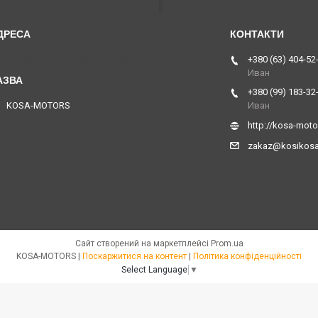
ул. Сумская, 28, Харків, Україна
+380 (63) 404-52
Иван
+380 (99) 183-32
KOSA-MOTORS
Иван
http://kosa-mot
zakaz@kosikos
Сайт створений на маркетплейсі
Prom.ua
KOSA-MOTORS |
Поскаржитися на контент
|
Політика конфіденційності
Select Language
▼