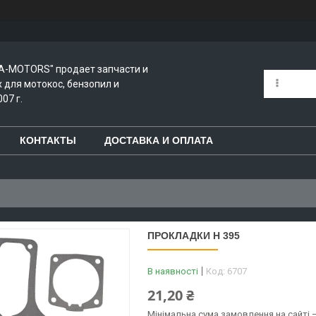
A-MOTORS" продает запчасти и
для мотокос, бензопил и
07 г.
КОНТАКТЫ
ДОСТАВКА И ОПЛАТА
ПРОКЛАДКИ Н 395
В наявності
Код:
6707
21,20 ₴
Мінімальна сума замовлення на сайті —