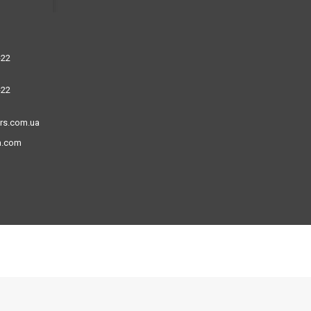
-22
-22
ors.com.ua
a.com