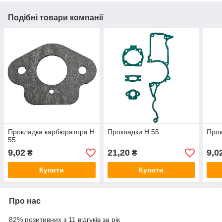
Подібні товари компанії
Прокладка карбюратора H
Прокладки H 55
Прок
55
9,02
21,20
9,0
₴
₴
Купити
Купити
Про нас
82% позитивних з 11 відгуків за рік