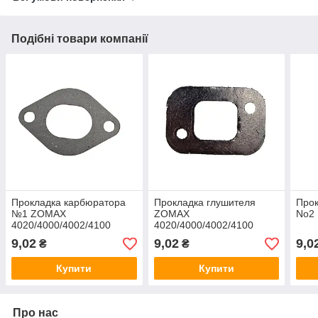
Подібні товари компанії
Прокладка карбюратора
Прокладка глушителя
Прок
№1 ZOMAX
ZOMAX
No2 
4020/4000/4002/4100
4020/4000/4002/4100
9,02
9,02
9,0
₴
₴
Купити
Купити
Про нас