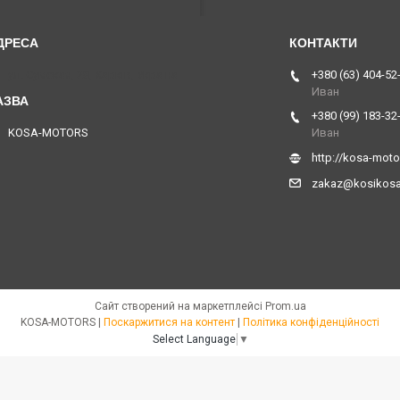
ул. Сумская, 28, Харків, Україна
+380 (63) 404-52
Иван
+380 (99) 183-32
KOSA-MOTORS
Иван
http://kosa-mot
zakaz@kosikos
Сайт створений на маркетплейсі
Prom.ua
KOSA-MOTORS |
Поскаржитися на контент
|
Політика конфіденційності
Select Language
▼