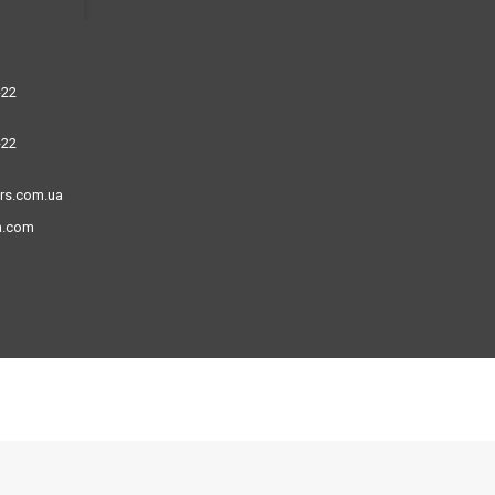
-22
-22
ors.com.ua
a.com