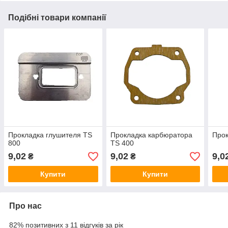
Подібні товари компанії
Прокладка глушителя TS
Прокладка карбюратора
Прок
800
TS 400
9,02
9,02
9,0
₴
₴
Купити
Купити
Про нас
82% позитивних з 11 відгуків за рік