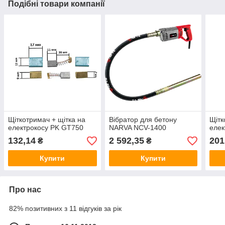
Подібні товари компанії
Щіткотримач + щітка на
Вібратор для бетону
Щітк
електрокосу PK GT750
NARVA NCV-1400
елек
132,14
2 592,35
201
₴
₴
Купити
Купити
Про нас
82% позитивних з 11 відгуків за рік