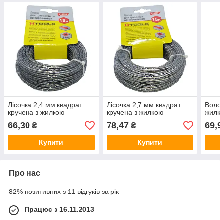
Лісочка 2,4 мм квадрат
Лісочка 2,7 мм квадрат
Воло
кручена з жилкою
кручена з жилкою
жил
66,30
78,47
69,
₴
₴
Купити
Купити
Про нас
82% позитивних з 11 відгуків за рік
Працює з 16.11.2013