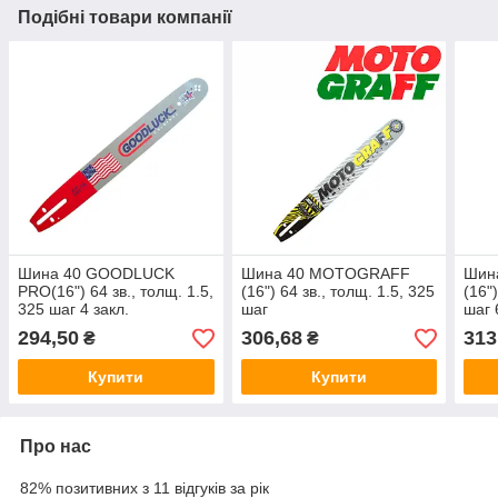
Подібні товари компанії
Шина 40 GOODLUCK
Шина 40 MOTOGRAFF
Шин
PRO(16") 64 зв., толщ. 1.5,
(16") 64 зв., толщ. 1.5, 325
(16"
325 шаг 4 закл.
шаг
шаг 
294,50
306,68
313
₴
₴
Купити
Купити
Про нас
82% позитивних з 11 відгуків за рік